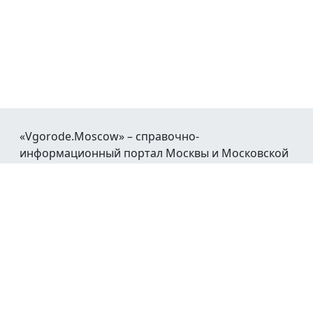
«Vgorode.Moscow» – справочно-
информационный портал Москвы и Московской
области.
При воспроизведении материалов открытая
гиперссылка на
Vgorode.Moscow
обязательна.
Мы в социальных сетях:
© 2016 - 2026