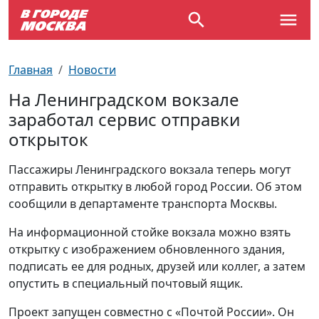
Выставки
По отраслям
Новостройки
Зарядные станции для электромобилей
Автобусы (городские)
Вопрос - Ответ
Главная
Новости
Детям
По профессиям
Новости
Перехватывающие парковки
Трамваи
Карта Москвы
На Ленинградском вокзале
заработал сервис отправки
Концерты
Возле метро
Платные парковки закрытого типа
Электрички
Улицы Москвы
открыток
Спорт
Специализированные стоянки
Схема метро
Почтовые индексы
Пассажиры Ленинградского вокзала теперь могут
отправить открытку в любой город России. Об этом
Театр
Стоянки для большегрузного
Пробки на дорогах
сообщили в департаменте транспорта Москвы.
автотранспорта
На информационной стойке вокзала можно взять
Экскурсии
открытку с изображением обновленного здания,
подписать ее для родных, друзей или коллег, а затем
ТV-программа
опустить в специальный почтовый ящик.
Проект запущен совместно с «Почтой России». Он