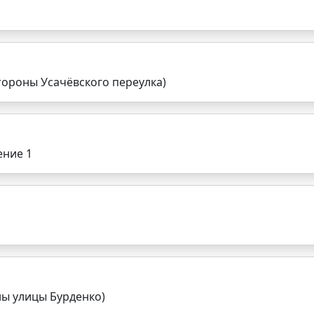
стороны Усачёвского переулка)
ение 1
ны улицы Бурденко)