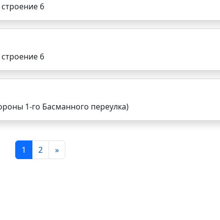
 строение 6
 строение 6
тороны 1-го Басманного переулка)
1
2
»