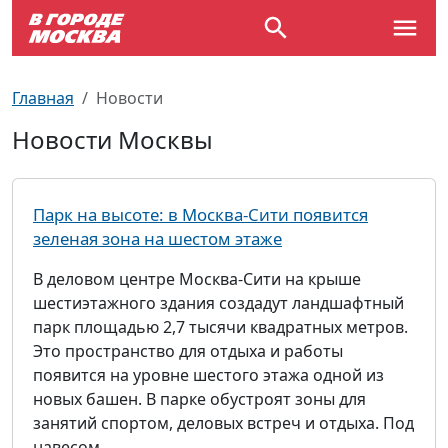
Выставки
По отраслям
Новостройки
Зарядные станции для электромобилей
Автобусы (городские)
Вопрос - Ответ
Главная
Новости
Детям
По профессиям
Новости
Перехватывающие парковки
Трамваи
Карта Москвы
Новости Москвы
Концерты
Возле метро
Платные парковки закрытого типа
Электрички
Улицы Москвы
Парк на высоте: в Москва-Сити появится
Спорт
Специализированные стоянки
Схема метро
Почтовые индексы
зеленая зона на шестом этаже
В деловом центре Москва-Сити на крыше
Театр
Стоянки для большегрузного
Пробки на дорогах
шестиэтажного здания создадут ландшафтный
автотранспорта
парк площадью 2,7 тысячи квадратных метров.
Экскурсии
Это пространство для отдыха и работы
появится на уровне шестого этажа одной из
ТV-программа
новых башен. В парке обустроят зоны для
занятий спортом, деловых встреч и отдыха. Под
навесом...