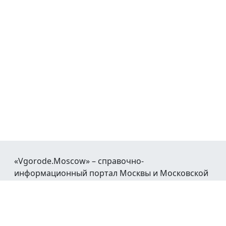
«Vgorode.Moscow» – справочно-
информационный портал Москвы и Московской
области.
При воспроизведении материалов открытая
гиперссылка на
Vgorode.Moscow
обязательна.