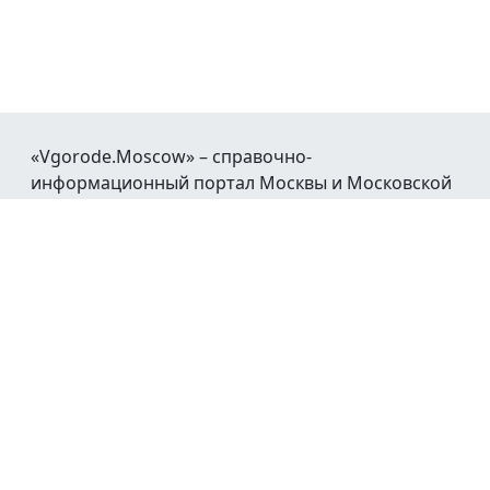
«Vgorode.Moscow» – справочно-
информационный портал Москвы и Московской
области.
При воспроизведении материалов открытая
гиперссылка на
Vgorode.Moscow
обязательна.
Мы в социальных сетях:
© 2016 - 2026
Афиша
Новости
Каталог
Работа
Недвижимость
Авто
Транспорт
Погода
Справочная
Реклама
Обратная связь