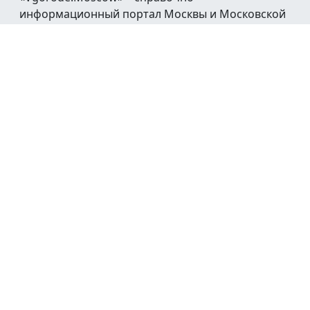
информационный портал Москвы и Московской
области.
При воспроизведении материалов открытая
гиперссылка на
Vgorode.Moscow
обязательна.
Мы в социальных сетях:
© 2016 - 2026
Афиша
Новости
Каталог
Работа
Недвижимость
Авто
Транспорт
Погода
Справочная
Реклама
Обратная связь
Пользовательское соглашение
Политика
конфиденциальности