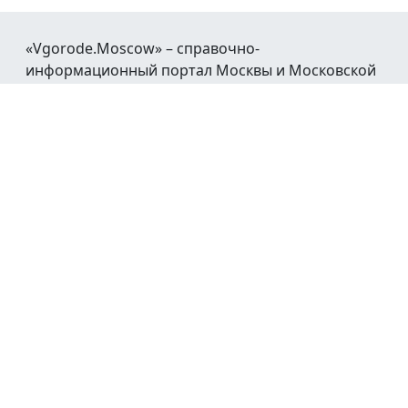
«Vgorode.Moscow» – справочно-
информационный портал Москвы и Московской
области.
При воспроизведении материалов открытая
гиперссылка на
Vgorode.Moscow
обязательна.
Мы в социальных сетях:
© 2016 - 2026
Афиша
Новости
Каталог
Работа
Недвижимость
Авто
Транспорт
Погода
Справочная
Реклама
Обратная связь
Пользовательское соглашение
Политика
конфиденциальности