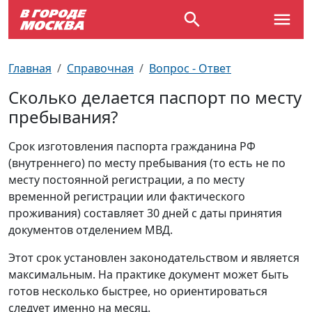
Выставки
По отраслям
Новостройки
Зарядные станции для электромобилей
Автобусы (городские)
Вопрос - Ответ
Главная
Справочная
Вопрос - Ответ
Детям
По профессиям
Новости
Перехватывающие парковки
Трамваи
Карта Москвы
Сколько делается паспорт по месту
пребывания?
Концерты
Возле метро
Платные парковки закрытого типа
Электрички
Улицы Москвы
Срок изготовления паспорта гражданина РФ
Спорт
Специализированные стоянки
Схема метро
Почтовые индексы
(внутреннего) по месту пребывания (то есть не по
месту постоянной регистрации, а по месту
Театр
Стоянки для большегрузного
Пробки на дорогах
временной регистрации или фактического
автотранспорта
проживания) составляет 30 дней с даты принятия
документов отделением МВД.
Экскурсии
Этот срок установлен законодательством и является
ТV-программа
максимальным. На практике документ может быть
готов несколько быстрее, но ориентироваться
следует именно на месяц.