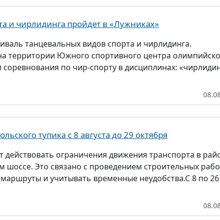
та и чирлидинга пройдет в «Лужниках»
стиваль танцевальных видов спорта и чирлидинга.
0 на территории Южного спортивного центра олимпийск
 соревнования по чир-спорту в дисциплинах: «чирлидин
08.0
ьского тупика с 8 августа до 29 октября
дут действовать ограничения движения транспорта в рай
м шоссе. Это связано с проведением строительных рабо
 маршруты и учитывать временные неудобства.С 8 по 26
08.0