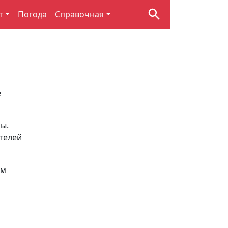
т
Погода
Справочная
е
ы.
телей
ом