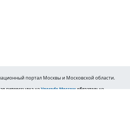
ационный портал Москвы и Московской области.
ая гиперссылка на
Vgorode.Moscow
обязательна.
жимость
Авто
Транспорт
Погода
Справочная
Реклама