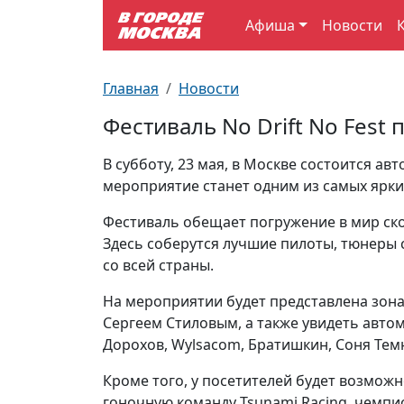
Афиша
Новости
Выставки
По отраслям
Новостройки
Зарядные станции для электромобилей
Автобусы (городские)
Вопрос - Ответ
Главная
Новости
Детям
По профессиям
Новости
Перехватывающие парковки
Трамваи
Карта Москвы
Фестиваль No Drift No Fest
Концерты
Возле метро
Платные парковки закрытого типа
Электрички
Улицы Москвы
В субботу, 23 мая, в Москве состоится ав
мероприятие станет одним из самых ярки
Спорт
Специализированные стоянки
Схема метро
Почтовые индексы
Фестиваль обещает погружение в мир ск
Здесь соберутся лучшие пилоты, тюнеры
Театр
Стоянки для большегрузного автотранспорта
Пробки на дорогах
со всей страны.
Экскурсии
На мероприятии будет представлена зона
Сергеем Стиловым, а также увидеть автом
Дорохов, Wylsacom, Братишкин, Соня Темн
ТV-программа
Кроме того, у посетителей будет возможн
гоночную команду Tsunami Racing, чемп