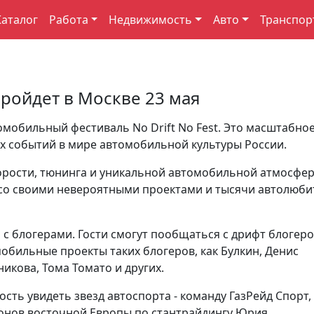
Каталог
Работа
Недвижимость
Авто
Транспор
 пройдет в Москве 23 мая
томобильный фестиваль No Drift No Fest. Это масштабно
х событий в мире автомобильной культуры России.
орости, тюнинга и уникальной автомобильной атмосфер
 со своими невероятными проектами и тысячи автолюби
 с блогерами. Гости смогут пообщаться с дрифт блогер
обильные проекты таких блогеров, как Булкин, Денис
икова, Тома Томато и других.
ость увидеть звезд автоспорта - команду ГазРейд Спорт,
ионов восточной Европы по стантрайдингу Юрия