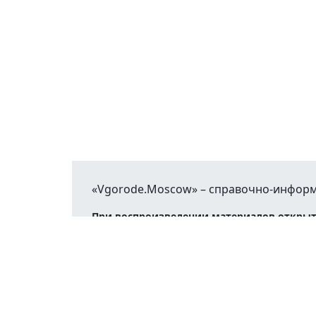
«Vgorode.Moscow» – справочно-информ
При воспроизведении материалов открыт
© 2016 - 2026
Афиша
Новости
Каталог
Работа
Недви