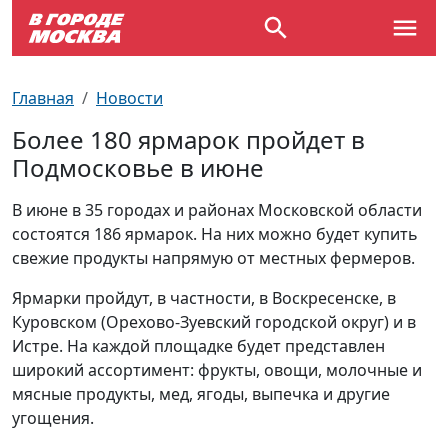
Выставки
По отраслям
Новостройки
Зарядные станции для электромобилей
Автобусы (городские)
Вопрос - Ответ
Главная
Новости
Детям
По профессиям
Новости
Перехватывающие парковки
Трамваи
Карта Москвы
Более 180 ярмарок пройдет в
Подмосковье в июне
Концерты
Возле метро
Платные парковки закрытого типа
Электрички
Улицы Москвы
В июне в 35 городах и районах Московской области
Спорт
Специализированные стоянки
Схема метро
Почтовые индексы
состоятся 186 ярмарок. На них можно будет купить
свежие продукты напрямую от местных фермеров.
Театр
Стоянки для большегрузного
Пробки на дорогах
Ярмарки пройдут, в частности, в Воскресенске, в
автотранспорта
Куровском (Орехово-Зуевский городской округ) и в
Экскурсии
Истре. На каждой площадке будет представлен
широкий ассортимент: фрукты, овощи, молочные и
ТV-программа
мясные продукты, мед, ягоды, выпечка и другие
угощения.