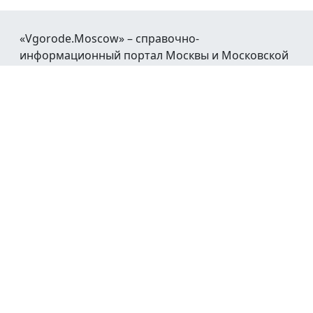
«Vgorode.Moscow» – справочно-
информационный портал Москвы и Московской
области.
При воспроизведении материалов открытая
гиперссылка на
Vgorode.Moscow
обязательна.
Мы в социальных сетях:
© 2016 - 2026
Афиша
Новости
Каталог
Работа
Недвижимость
Авто
Транспорт
Погода
Справочная
Реклама
Обратная связь
Пользовательское соглашение
Политика
конфиденциальности