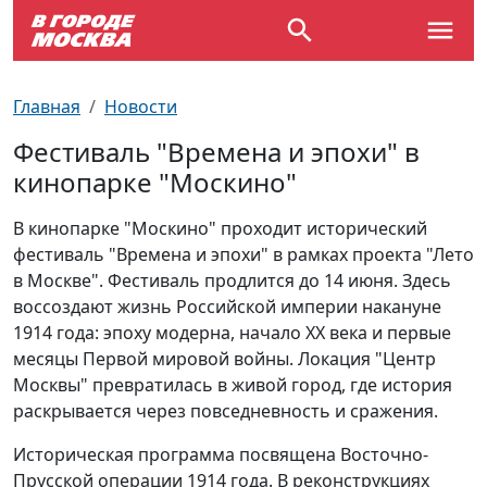
Выставки
По отраслям
Новостройки
Зарядные станции для электромобилей
Автобусы (городские)
Вопрос - Ответ
Главная
Новости
Детям
По профессиям
Новости
Перехватывающие парковки
Трамваи
Карта Москвы
Фестиваль "Времена и эпохи" в
кинопарке "Москино"
Концерты
Возле метро
Платные парковки закрытого типа
Электрички
Улицы Москвы
В кинопарке "Москино" проходит исторический
Спорт
Специализированные стоянки
Схема метро
Почтовые индексы
фестиваль "Времена и эпохи" в рамках проекта "Лето
в Москве". Фестиваль продлится до 14 июня. Здесь
Театр
Стоянки для большегрузного
Пробки на дорогах
воссоздают жизнь Российской империи накануне
автотранспорта
1914 года: эпоху модерна, начало XX века и первые
месяцы Первой мировой войны. Локация "Центр
Экскурсии
Москвы" превратилась в живой город, где история
раскрывается через повседневность и сражения.
ТV-программа
Историческая программа посвящена Восточно-
Прусской операции 1914 года. В реконструкциях