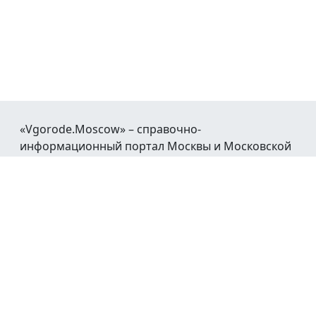
«Vgorode.Moscow» – справочно-
информационный портал Москвы и Московской
области.
При воспроизведении материалов открытая
гиперссылка на
Vgorode.Moscow
обязательна.
Мы в социальных сетях:
© 2016 - 2026
Афиша
Новости
Каталог
Работа