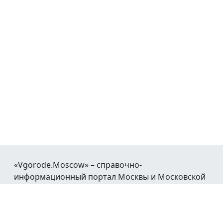
«Vgorode.Moscow» – справочно-
информационный портал Москвы и Московской
области.
При воспроизведении материалов открытая
гиперссылка на
Vgorode.Moscow
обязательна.