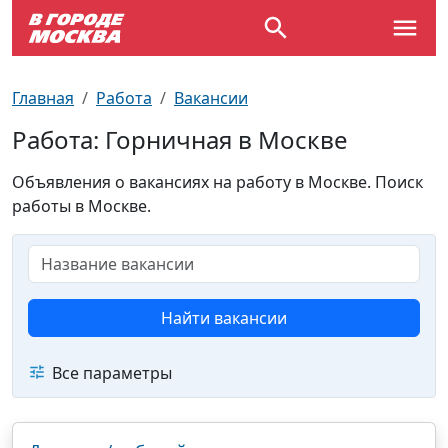
Выставки
По отраслям
Новостройки
Зарядные станции для электромобилей
Автобусы (городские)
Вопрос - Ответ
Главная
Работа
Вакансии
Детям
По профессиям
Новости
Перехватывающие парковки
Трамваи
Карта Москвы
Работа: Горничная в Москве
Концерты
Возле метро
Платные парковки закрытого типа
Электрички
Улицы Москвы
Объявления о вакансиях на работу в Москве. Поиск
работы в Москве.
Спорт
Специализированные стоянки
Схема метро
Почтовые индексы
Театр
Стоянки для большегрузного
Пробки на дорогах
автотранспорта
Найти вакансии
Экскурсии
Все параметры
ТV-программа