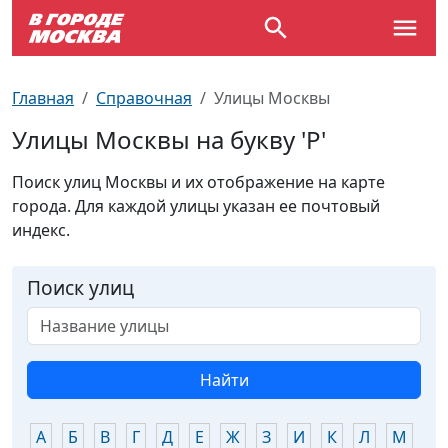
Выставки
По отраслям
Новостройки
Зарядные станции для электромобилей
Автобусы (городские)
Вопрос - Ответ
Главная
Справочная
Улицы Москвы
Детям
По профессиям
Новости
Перехватывающие парковки
Трамваи
Карта Москвы
Улицы Москвы на букву 'Р'
Концерты
Возле метро
Платные парковки закрытого типа
Электрички
Улицы Москвы
Поиск улиц Москвы и их отображение на карте
города. Для каждой улицы указан ее почтовый
индекс.
Спорт
Специализированные стоянки
Схема метро
Почтовые индексы
Театр
Стоянки для большегрузного
Пробки на дорогах
Поиск улиц
автотранспорта
Экскурсии
Найти
ТV-программа
А
Б
В
Г
Д
Е
Ж
З
И
К
Л
М
Н