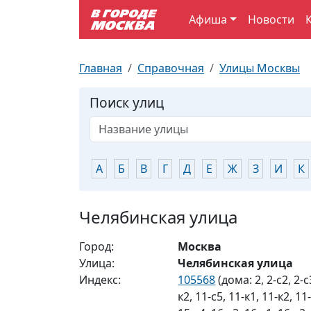
Афиша
Новости
Выставки
По отраслям
Новостройки
Зарядные станции для электромобилей
Автобусы (городские)
Вопрос - Ответ
Главная
Справочная
Улицы Москвы
Детям
По профессиям
Новости
Перехватывающие парковки
Трамваи
Карта Москвы
Поиск улиц
Концерты
Возле метро
Платные парковки закрытого типа
Электрички
Улицы Москвы
Спорт
Специализированные стоянки
Схема метро
Почтовые индексы
А
Б
В
Г
Д
Е
Ж
З
И
К
Театр
Стоянки для большегрузного автотранспорта
Пробки на дорогах
Челябинская улица
Экскурсии
Город:
Москва
Улица:
Челябинская улица
ТV-программа
Индекс:
105568
(дома: 2, 2-с2, 2-с3
к2, 11-с5, 11-к1, 11-к2, 11-