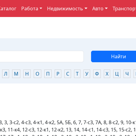
Каталог
Работа
Недвижимость
Авто
Транспор
Найти
Л
М
Н
О
П
Р
С
Т
У
Ф
Х
Ц
Ч
, 3, 3-с2, 4-с3, 4-к1, 4-к2, 5А, 5Б, 6, 7, 7-с3, 7А, 8, 8-с2, 9, 10-к
к3, 11-к4, 12-с3, 12-к1, 12-к2, 13, 14, 14-с1, 14-с3, 15, 15-с2, 