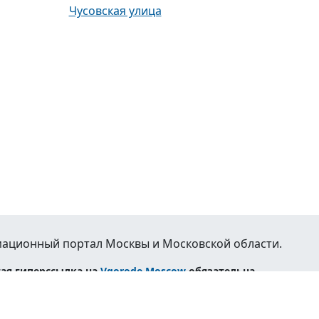
Чусовская улица
ационный портал Москвы и Московской области.
ая гиперссылка на
Vgorode.Moscow
обязательна.