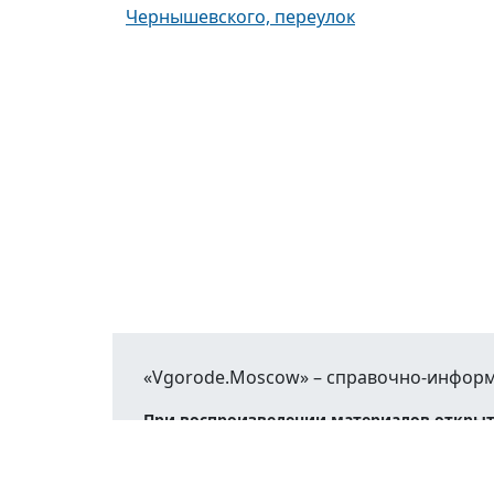
Чернышевского, переулок
«Vgorode.Moscow» – справочно-информ
При воспроизведении материалов открыт