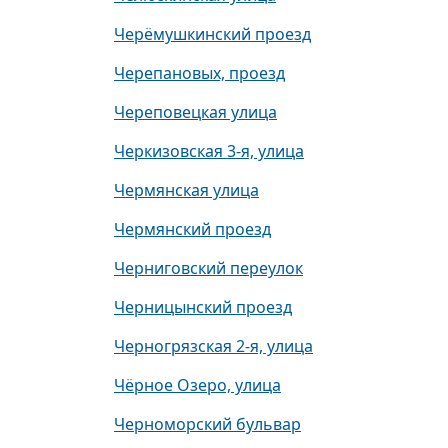
Черёмушкинский проезд
Черепановых, проезд
Череповецкая улица
Черкизовская 3-я, улица
Чермянская улица
Чермянский проезд
Черниговский переулок
Черницынский проезд
Черногрязская 2-я, улица
Чёрное Озеро, улица
Черноморский бульвар