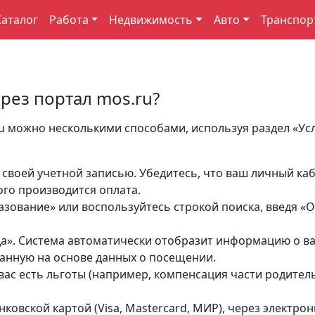
Каталог
Работа
Недвижимость
Авто
Транспор
ерез портал mos.ru?
ru можно несколькими способами, используя раздел «Усл
 своей учетной записью. Убедитесь, что ваш личный ка
ого производится оплата.
разование» или воспользуйтесь строкой поиска, введя «
ада». Система автоматически отобразит информацию о 
ванную на основе данных о посещении.
 вас есть льготы (например, компенсация части родител
ковской картой (Visa, Mastercard, МИР), через электро