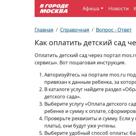
Афиша
Новости
Выставки
По отраслям
Новостройки
Зарядные станции для электромобилей
Автобусы (городские)
Вопрос - Ответ
Главная
Справочная
Вопрос - Ответ
Детям
По профессиям
Новости
Перехватывающие парковки
Трамваи
Карта Москвы
Как оплатить детский сад ч
Концерты
Возле метро
Платные парковки закрытого типа
Электрички
Улицы Москвы
Оплатить детский сад через портал mos.
сервисы». Вот пошаговая инструкция.
Спорт
Специализированные стоянки
Схема метро
Почтовые индексы
Авторизуйтесь на портале mos.ru под
привязан к данным ребенка, за котор
Театр
Стоянки для большегрузного автотранспорта
Пробки на дорогах
В каталоге услуг найдите раздел «Об
детского сада».
Экскурсии
Выберите услугу «Оплата детского с
ребенке и сумму к оплате, сформиро
ТV-программа
Проверьте реквизиты и сумму. Если у
платы), они будут уже учтены.
Выберите удобный способ оплаты: бан