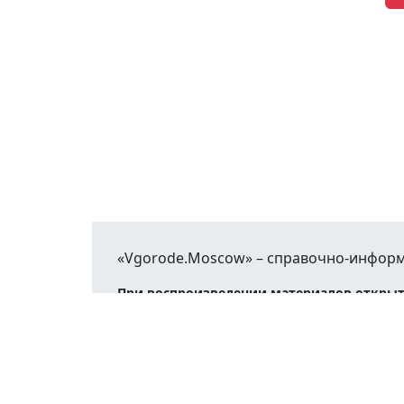
«Vgorode.Moscow» – справочно-информ
При воспроизведении материалов открыт
© 2016 - 2026
Афиша
Новости
Каталог
Работа
Недви