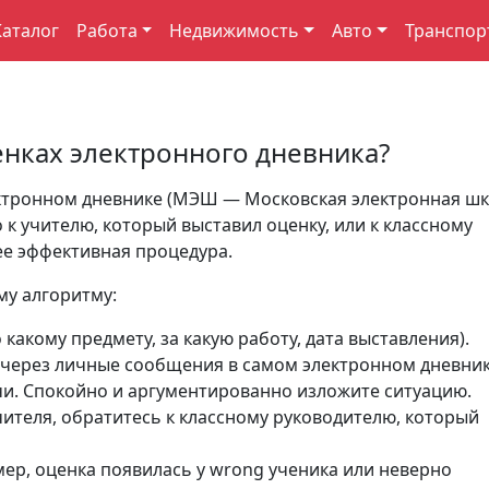
Каталог
Работа
Недвижимость
Авто
Транспор
енках электронного дневника?
ектронном дневнике (МЭШ — Московская электронная шк
к учителю, который выставил оценку, или к классному
ее эффективная процедура.
му алгоритму:
 какому предмету, за какую работу, дата выставления).
через личные сообщения в самом электронном дневник
чи. Спокойно и аргументированно изложите ситуацию.
чителя, обратитесь к классному руководителю, который
ер, оценка появилась у wrong ученика или неверно