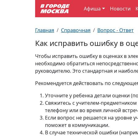
Афиша
Новости
Выставки
По отраслям
Новостройки
Зарядные станции для электромобилей
Автобусы (городские)
Вопрос - Ответ
Главная
Справочная
Вопрос - Ответ
Детям
По профессиям
Новости
Перехватывающие парковки
Трамваи
Карта Москвы
Как исправить ошибку в оц
Концерты
Возле метро
Платные парковки закрытого типа
Электрички
Улицы Москвы
Чтобы исправить ошибку в оценках в эл
необходимо обратиться непосредственно 
Спорт
Специализированные стоянки
Схема метро
Почтовые индексы
руководителю. Это стандартная и наибол
Рекомендуется действовать по следующе
Театр
Стоянки для большегрузного автотранспорта
Пробки на дорогах
Уточните у ребенка детали оценки (по
Экскурсии
Свяжитесь с учителем-предметником 
телефону или во время личной встре
Если вопрос не решается на уровне у
ТV-программа
поможет в коммуникации.
В случае технической ошибки (наприм