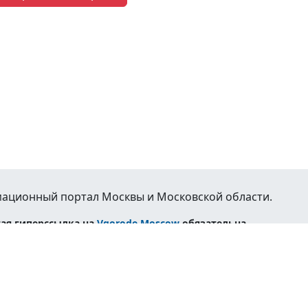
ационный портал Москвы и Московской области.
ая гиперссылка на
Vgorode.Moscow
обязательна.
жимость
Авто
Транспорт
Погода
Справочная
Реклама