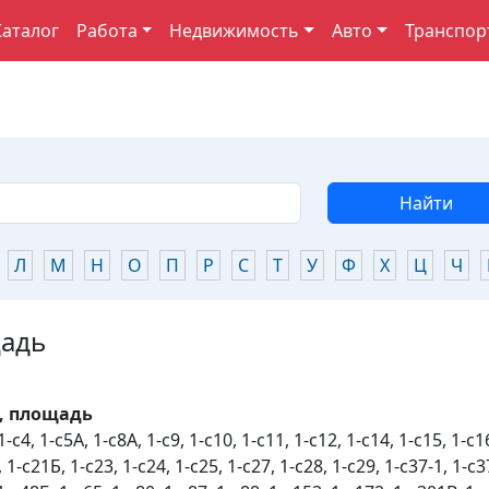
Каталог
Работа
Недвижимость
Авто
Транспор
Найти
Л
М
Н
О
П
Р
С
Т
У
Ф
Х
Ц
Ч
щадь
, площадь
1-с4, 1-с5А, 1-с8А, 1-с9, 1-с10, 1-с11, 1-с12, 1-с14, 1-с15, 1-с16
 1-с21Б, 1-с23, 1-с24, 1-с25, 1-с27, 1-с28, 1-с29, 1-с37-1, 1-с3