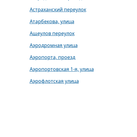
Астраханский переулок
Атарбекова, улица
Ащеулов переулок
Аэродромная улица
Аэропорта, проезд
Аэропортовская 1-я, улица
Аэрофлотская улица