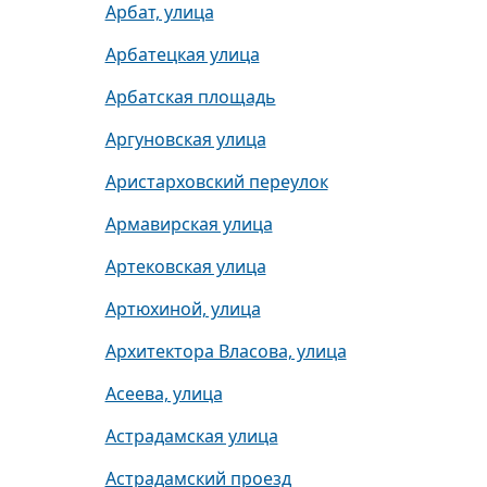
Арбат, улица
Арбатецкая улица
Арбатская площадь
Аргуновская улица
Аристарховский переулок
Армавирская улица
Артековская улица
Артюхиной, улица
Архитектора Власова, улица
Асеева, улица
Астрадамская улица
Астрадамский проезд