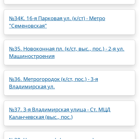
№34К. 16-я Парковая ул. (к/ст) - Метро
"Семеновская"
№35. Новоконная пл. (к/ст, выс., пос.) - 2-я ул.
Машиностроения
№36. Метрогородок (к/ст, пос.) - 3-я
Владимирская ул.
№37. 3-я Владимирская улица - Ст. МЦД
Каланчевская (выс., пос.)