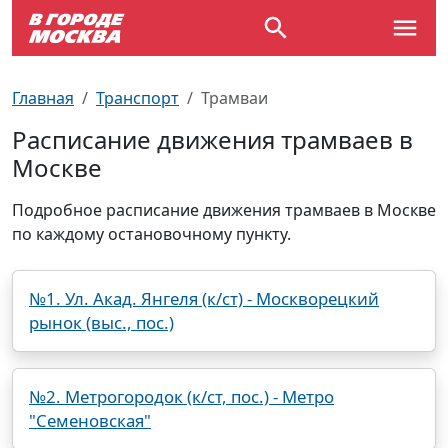
Выставки
По отраслям
Новостройки
Зарядные станции для электромобилей
Автобусы (городские)
Вопрос - Ответ
Главная
Транспорт
Трамваи
Детям
По профессиям
Новости
Перехватывающие парковки
Трамваи
Карта Москвы
Расписание движения трамваев в
Москве
Концерты
Возле метро
Платные парковки закрытого типа
Электрички
Улицы Москвы
Подробное расписание движения трамваев в Москве
Спорт
Специализированные стоянки
Схема метро
Почтовые индексы
по каждому остановочному пункту.
Театр
Стоянки для большегрузного
Пробки на дорогах
№1. Ул. Акад. Янгеля (к/ст) - Москворецкий
автотранспорта
рынок (выс., пос.)
Экскурсии
ТV-программа
№2. Метрогородок (к/ст, пос.) - Метро
"Семеновская"