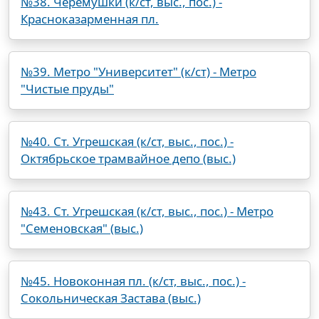
№38. Черемушки (к/ст, выс., пос.) -
Красноказарменная пл.
№39. Метро "Университет" (к/ст) - Метро
"Чистые пруды"
№40. Ст. Угрешская (к/ст, выс., пос.) -
Октябрьское трамвайное депо (выс.)
№43. Ст. Угрешская (к/ст, выс., пос.) - Метро
"Семеновская" (выс.)
№45. Новоконная пл. (к/ст, выс., пос.) -
Сокольническая Застава (выс.)