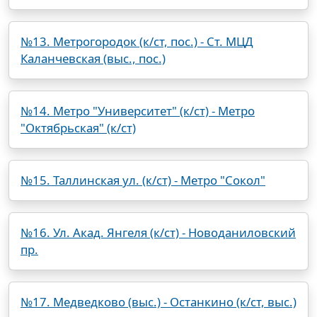
№13. Метрогородок (к/ст, пос.) - Ст. МЦД
Каланчевская (выс., пос.)
№14. Метро "Университет" (к/ст) - Метро
"Октябрьская" (к/ст)
№15. Таллинская ул. (к/ст) - Метро "Сокол"
№16. Ул. Акад. Янгеля (к/ст) - Новоданиловский
пр.
№17. Медведково (выс.) - Останкино (к/ст, выс.)