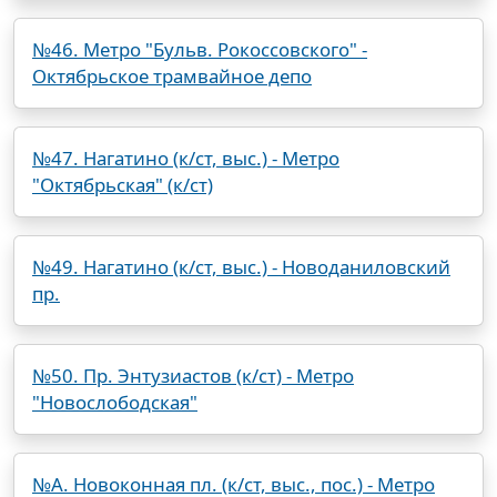
№46. Метро "Бульв. Рокоссовского" -
Октябрьское трамвайное депо
№47. Нагатино (к/ст, выс.) - Метро
"Октябрьская" (к/ст)
№49. Нагатино (к/ст, выс.) - Новоданиловский
пр.
№50. Пр. Энтузиастов (к/ст) - Метро
"Новослободская"
№А. Новоконная пл. (к/ст, выс., пос.) - Метро